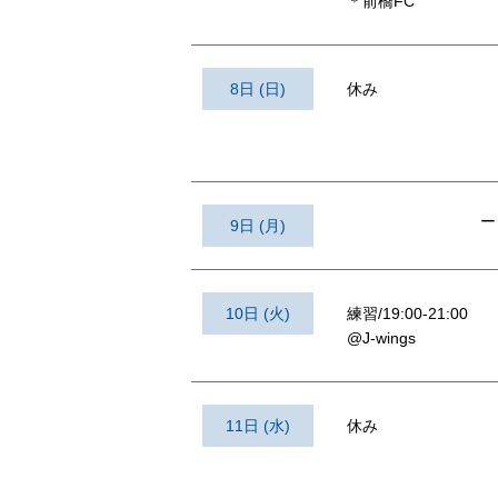
＊前橋FC
8日 (日)
休み
ー
9日 (月)
10日 (火)
練習/19:00-21:00
@J-wings
11日 (水)
休み