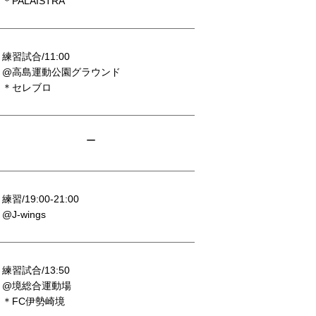
＊PALAISTRA
練習試合/11:00
@高島運動公園グラウンド
＊セレブロ
ー
練習/19:00-21:00
@J-wings
練習試合/13:50
@境総合運動場
＊FC伊勢崎境