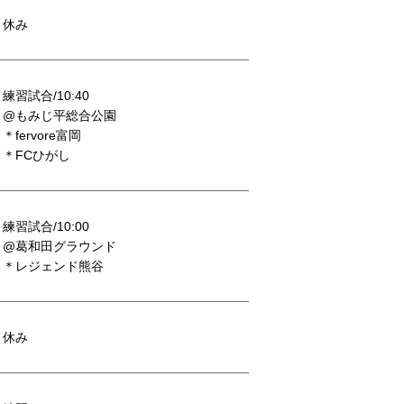
休み
練習試合/10:40
@もみじ平総合公園
＊fervore富岡
＊FCひがし
練習試合/10:00
@葛和田グラウンド
＊レジェンド熊谷
休み