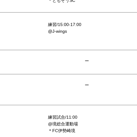
＊ともぞうSC
練習/15:00-17:00
@J-wings
ー
ー
練習試合/11:00
@境総合運動場
＊FC伊勢崎境